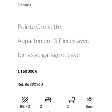
Cannes
Pointe Croisette -
Appartement 3 Pièces avec
terrasse, garage et cave
1 160 000 €
Ref. 86390960
88.73
2
1
Sud-