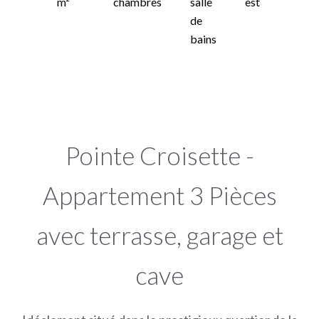
m²
chambres
salle
est
de
bains
Pointe Croisette -
Appartement 3 Pièces
avec terrasse, garage et
cave