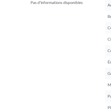
Pas d'informations disponibles
A
B
Ce
C
C
É
G
M
P
P