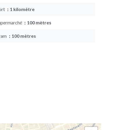
ort
1 kilomètre
upermarché
100 mètres
ram
100 mètres