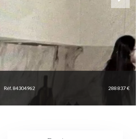
Réf. 84304962
288 837 €