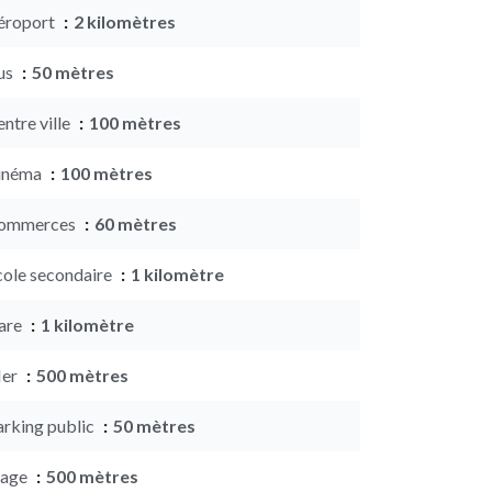
éroport
2 kilomètres
us
50 mètres
ntre ville
100 mètres
inéma
100 mètres
ommerces
60 mètres
cole secondaire
1 kilomètre
are
1 kilomètre
er
500 mètres
arking public
50 mètres
lage
500 mètres