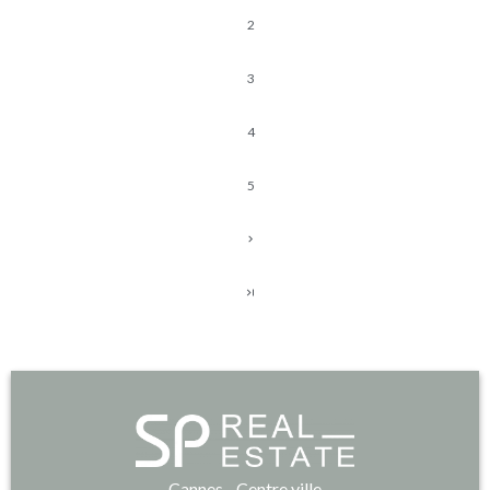
2
3
4
5
Cannes - Centre ville