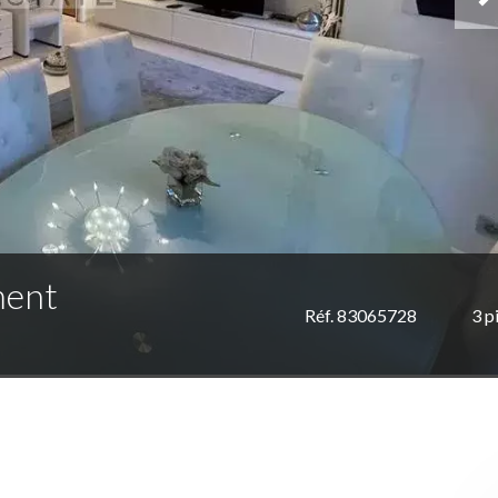
ment
Réf. 83065728
3 p