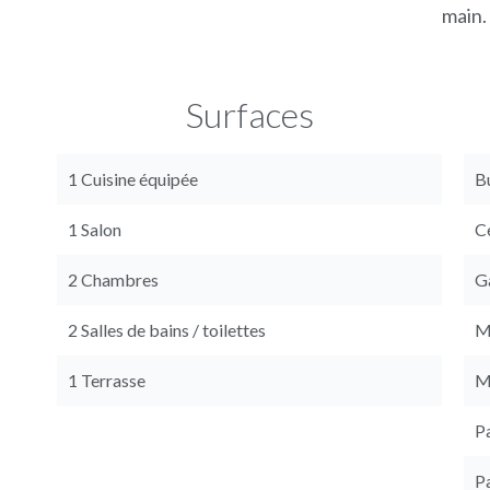
main.
Surfaces
1 Cuisine équipée
B
1 Salon
Ce
2 Chambres
G
2 Salles de bains / toilettes
M
1 Terrasse
M
P
P