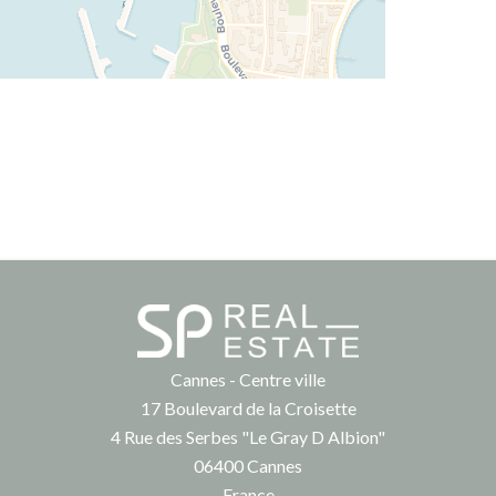
Cannes - Centre ville
17 Boulevard de la Croisette
4 Rue des Serbes "Le Gray D Albion"
06400
Cannes
France