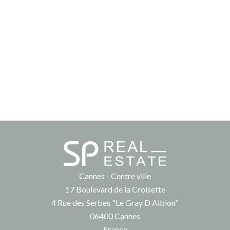
Cannes - Centre ville
17 Boulevard de la Croisette
4 Rue des Serbes "Le Gray D Albion"
06400
Cannes
France