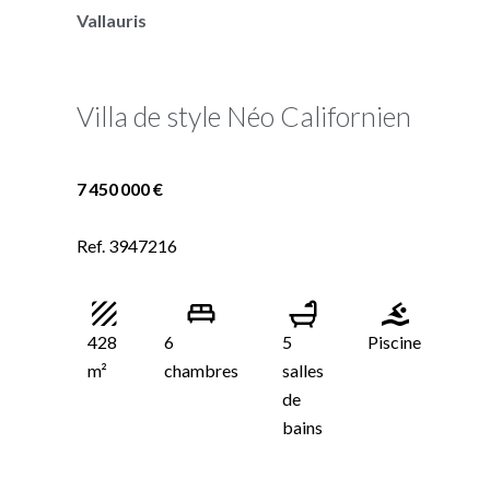
Vallauris
Villa de style Néo Californien
7 450 000 €
Ref. 3947216
428
6
5
Piscine
m²
chambres
salles
de
bains