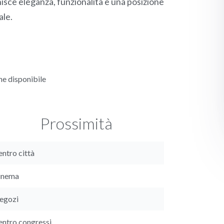
nisce eleganza, funzionalità e una posizione
ale.
e disponibile
Prossimità
ntro città
inema
egozi
entro congressi