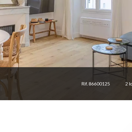
Rif. 86600125
2 l