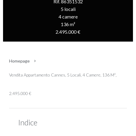
Rif. 86351532
5 locali
4 camere
136 m²
2.495.000 €
Homepage
Vendita Appartamento Cannes, 5 Locali, 4 Camere, 136 M²,
2.495.000 €
Indice