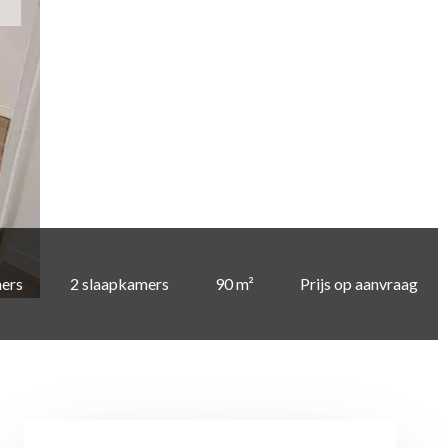
ers
2 slaapkamers
90 m²
Prijs op aanvraag