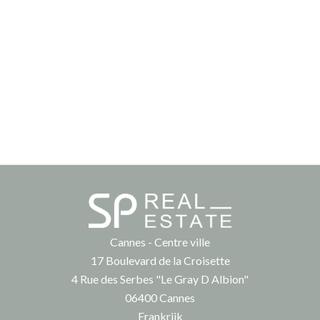
Cannes - Centre ville
17 Boulevard de la Croisette
4 Rue des Serbes "Le Gray D Albion"
06400
Cannes
Frankrijk