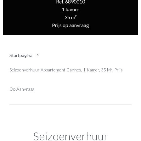
Ref. 6890010
1 kamer
35 m²
Prijs op aanvraag
Startpagina
Seizoenverhuur Appartement Cannes, 1 Kamer, 35 M², Prijs
Op Aanvraag
Seizoenverhuur