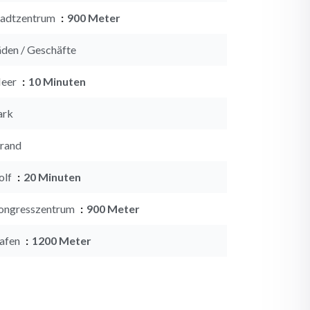
tadtzentrum
900 Meter
äden / Geschäfte
eer
10 Minuten
ark
trand
olf
20 Minuten
ongresszentrum
900 Meter
afen
1200 Meter