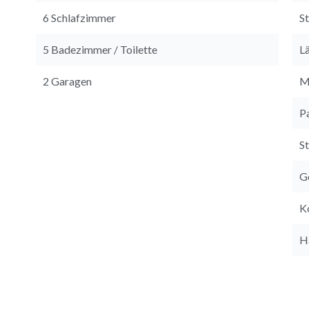
6 Schlafzimmer
S
5 Badezimmer / Toilette
L
2 Garagen
M
P
S
G
K
H