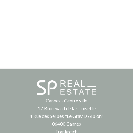
Cannes - Centre ville
17 Boulevard de la Croisette
4 Rue des Serbes "Le Gray D Albion"
06400
Cannes
Frankreich