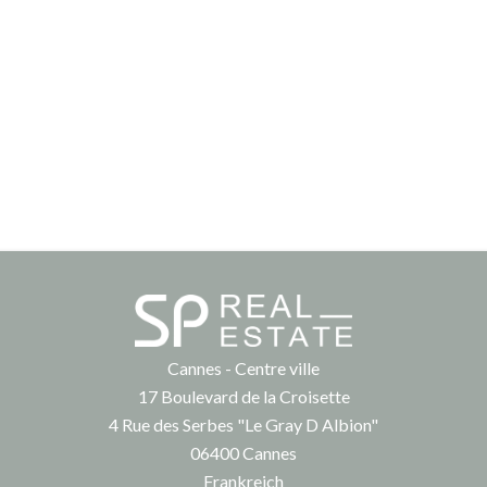
Cannes - Centre ville
17 Boulevard de la Croisette
4 Rue des Serbes "Le Gray D Albion"
06400
Cannes
Frankreich