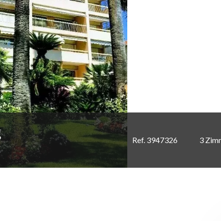
g
Ref. 3947326
3 Zim