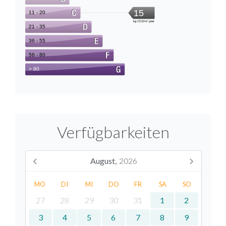
Verfügbarkeiten
August,
2026
MO
DI
MI
DO
FR
SA
SO
27
28
29
30
31
1
2
3
4
5
6
7
8
9