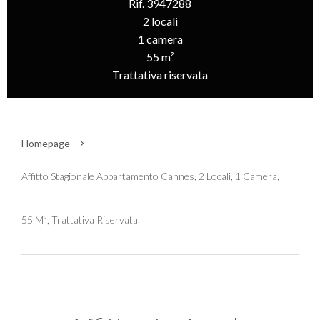
Rif. 3947288
2 locali
1 camera
55 m²
Trattativa riservata
Homepage
Affitto Stagionale Appartamento Cannes, 2 Locali, 1 Camera,
55 M², Trattativa Riservata