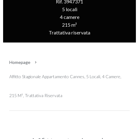
Rif. 3947371
5 locali
4 camere
215 m²
Trattativa riservata
Homepage
Affitto Stagionale Appartamento Cannes, 5 Locali, 4 Camere,
215 M², Trattativa Riservata