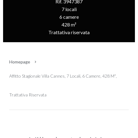
Rif. 3947387
7 locali
6 camere
428 m²
Trattativa riservata
Homepage
Affitto Stagionale Villa Cannes, 7 Locali, 6 Camere, 428 M²,
Trattativa Riservata