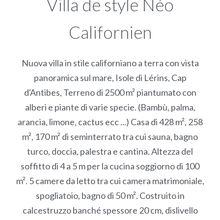
Villa de style Néo
Californien
Nuova villa in stile californiano a terra con vista
panoramica sul mare, Isole di Lérins, Cap
d'Antibes, Terreno di 2500 m² piantumato con
alberi e piante di varie specie. (Bambù, palma,
arancia, limone, cactus ecc ...) Casa di 428 m², 258
m², 170 m² di seminterrato tra cui sauna, bagno
turco, doccia, palestra e cantina. Altezza del
soffitto di 4 a 5 m per la cucina soggiorno di 100
m². 5 camere da letto tra cui camera matrimoniale,
spogliatoio, bagno di 50 m². Costruito in
calcestruzzo banché spessore 20 cm, dislivello