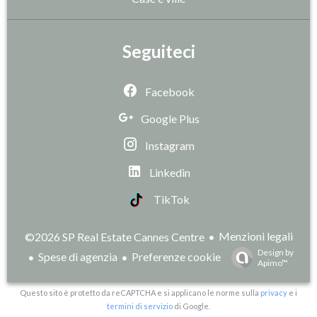
Seguiteci
Facebook
Google Plus
Instagram
Linkedin
TikTok
Menzioni legali
©2026 SP Real Estate Cannes Centre
Design by
Spese di agenzia
Preferenze cookie
Apimo™
Questo sito è protetto da reCAPTCHA e si applicano le norme sulla
privacy
e i
termini di servizio
di Google.