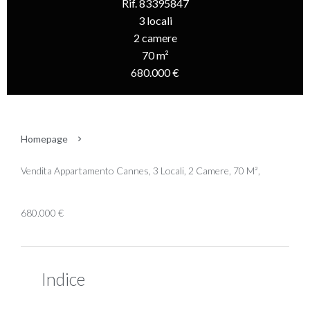
Rif. 83395847
3 locali
2 camere
70 m²
680.000 €
Homepage
Vendita Appartamento Cannes, 3 Locali, 2 Camere, 70 M²,
680.000 €
Indice