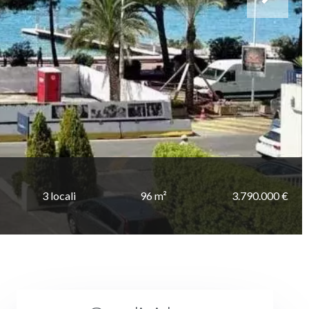
3 locali
96 m²
3.790.000 €