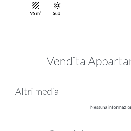
96 m²
Sud
Vendita Appart
Altri media
Nessuna informazion