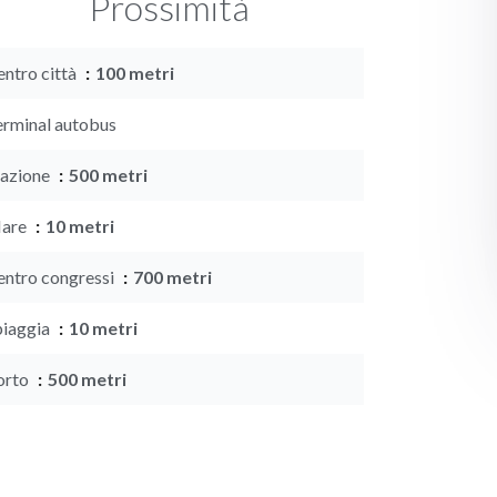
Prossimità
entro città
100 metri
erminal autobus
tazione
500 metri
are
10 metri
entro congressi
700 metri
piaggia
10 metri
orto
500 metri