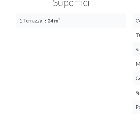
Superfici
1 Terrazza
24 m²
C
T
S
M
C
S
P