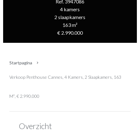
Ref. 3947086
4 kamers
2 slaapkamers
163 m²
€ 2.990.000
Startpagina
Verkoop Penthouse Cannes, 4 Kamers, 2 Slaapkamers, 163
M², € 2.990.000
Overzicht