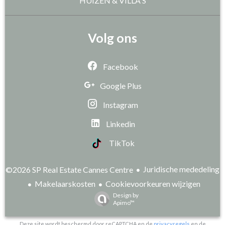
HUIZEN & VILLA'S
Volg ons
Facebook
Google Plus
Instagram
Linkedin
TikTok
Juridische mededeling
©2026 SP Real Estate Cannes Centre
Makelaarskosten
Cookievoorkeuren wijzigen
Design by
Apimo™
Deze site wordt beschermd door reCAPTCHA en de
privacyregels
en de