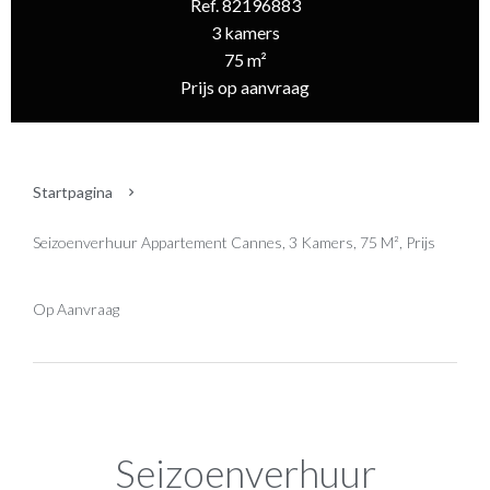
Ref. 82196883
3 kamers
75 m²
Prijs op aanvraag
Startpagina
Seizoenverhuur Appartement Cannes, 3 Kamers, 75 M², Prijs
Op Aanvraag
Seizoenverhuur