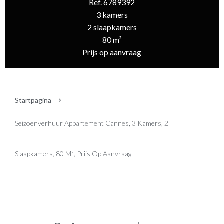
Ref. 6789392
3 kamers
2 slaapkamers
80 m²
Prijs op aanvraag
Startpagina
Seizoenverhuur Appartement Cannes, 3 Kamers, 2
Slaapkamers, 80 M², Prijs Op Aanvraag