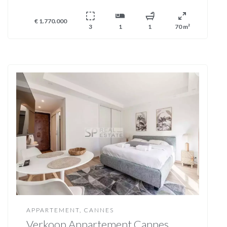
€ 1.770.000
3
1
1
70 m²
APPARTEMENT, CANNES
Verkoop Appartement Cannes