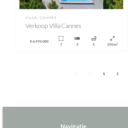
VILLA, CANNES
Verkoop Villa Cannes
€ 6.970.000
7
5
5
350 m²
1
2
Navigatie