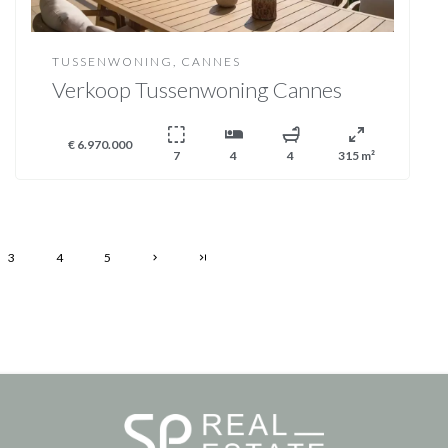
TUSSENWONING, CANNES
Verkoop Tussenwoning Cannes
€ 6.970.000
7
4
4
315 m²
3
4
5