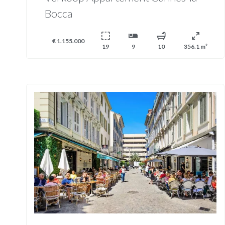
Bocca
€ 1.155.000
19
9
10
356.1 m²