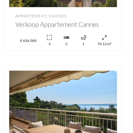
APPARTEMENT, CANNES
Verkoop Appartement Cannes
€ 636.000
3
2
1
74.12 m²