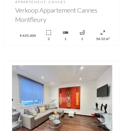
APPARTEMENT, CANNES
Verkoop Appartement Cannes
Montfleury
€ 435.000
2
1
1
54.52 m²