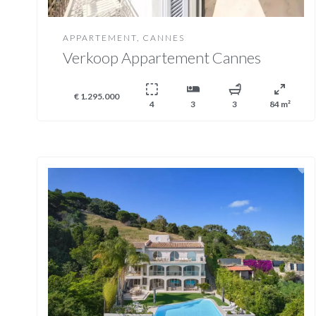
APPARTEMENT, CANNES
Verkoop Appartement Cannes
€ 1.295.000
4
3
3
84 m²