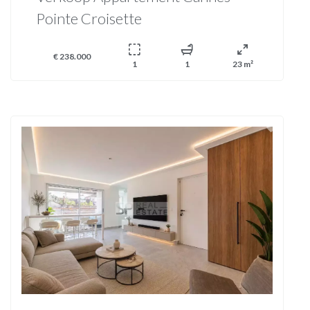
Pointe Croisette
€ 238.000
1
1
23 m²