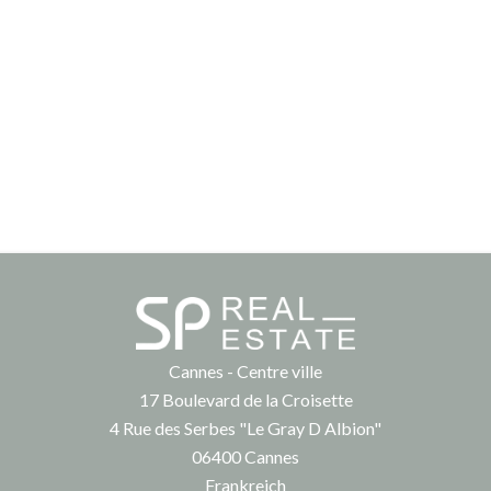
Cannes - Centre ville
17 Boulevard de la Croisette
4 Rue des Serbes "Le Gray D Albion"
06400
Cannes
Frankreich