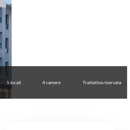
5 locali
4 camere
Trattativa riservata