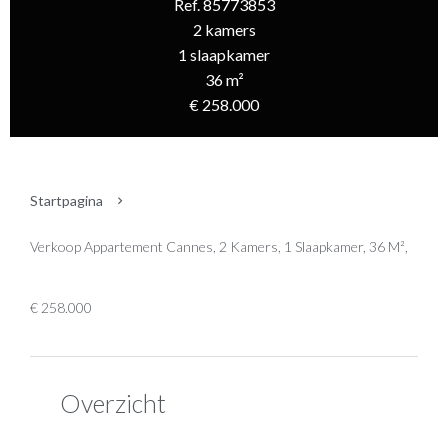
Ref. 85773853
2 kamers
1 slaapkamer
36 m²
€ 258.000
Startpagina
Verkoop Appartement Cannes, 2 Kamers, 1 Slaapkamer, 36 M²,
€ 258.000
Overzicht