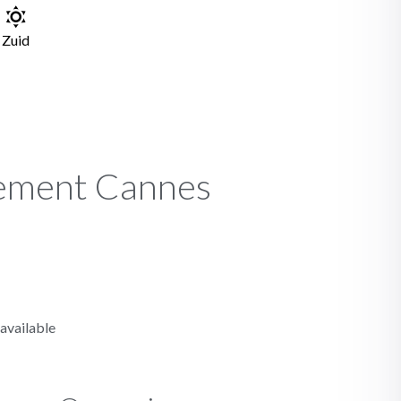
Zuid
ement Cannes
available