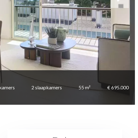
 kamers
2 slaapkamers
55 m²
€ 695.000