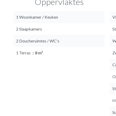
Oppervlaktes
1 Woonkamer / Keuken
V
2 Slaapkamers
S
2 Doucheruimtes / WC's
W
1 Terras
8 m²
Z
C
O
S
H
S