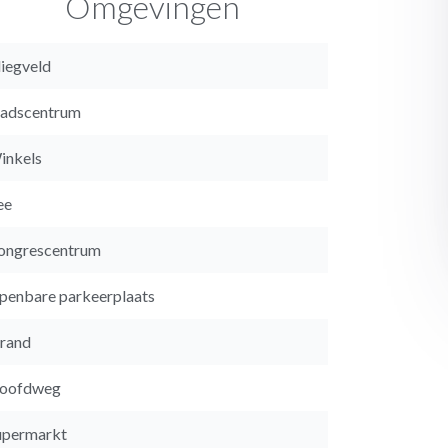
Omgevingen
liegveld
tadscentrum
inkels
ee
ongrescentrum
penbare parkeerplaats
trand
oofdweg
upermarkt