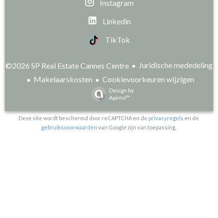
Instagram
Linkedin
TikTok
Juridische mededeling
©2026 SP Real Estate Cannes Centre
Makelaarskosten
Cookievoorkeuren wijzigen
Design by
Apimo™
Deze site wordt beschermd door reCAPTCHA en de
privacyregels
en de
gebruiksvoorwaarden
van Google zijn van toepassing.